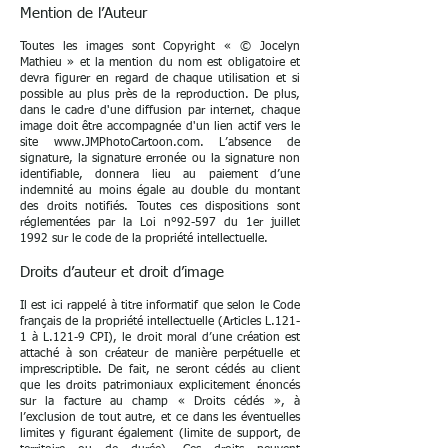
Mention de l’Auteur
Toutes les images sont Copyright « © Jocelyn
Mathieu » et la mention du nom est obligatoire et
devra figurer en regard de chaque utilisation et si
possible au plus près de la reproduction. De plus,
dans le cadre d'une diffusion par internet, chaque
image doit être accompagnée d'un lien actif vers le
site
www.JMPhotoCartoon.com
. L’absence de
signature, la signature erronée ou la signature non
identifiable, donnera lieu au paiement d’une
indemnité au moins égale au double du montant
des droits notifiés. Toutes ces dispositions sont
réglementées par la Loi n°92-597 du 1er juillet
1992 sur le code de la propriété intellectuelle.
Droits d’auteur et droit d’image
Il est ici rappelé à titre informatif que selon le Code
français de la propriété intellectuelle (Articles L.121-
1 à L.121-9 CPI), le droit moral d’une création est
attaché à son créateur de manière perpétuelle et
imprescriptible. De fait, ne seront cédés au client
que les droits patrimoniaux explicitement énoncés
sur la facture au champ « Droits cédés », à
l’exclusion de tout autre, et ce dans les éventuelles
limites y figurant également (limite de support, de