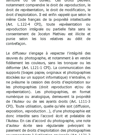
territoire ou de durée). Ces droits peuvent
notamment comprendre le droit de reproduction, le
droit de représentation, le droit de modification, le
droit d’exploitation. Il est enfin rappelé que selon le
même Code français de la propriété intellectuelle
(Art. L.122-4 CPI), toute représentation ou
reproduction intégrale ou partielle faite sans le
consentement de Jocelyn Mathieu est illicite et
punie selon les lois relatives au délit de
contrefaçon.
Le diffuseur s’engage à respecter l’intégrité des
œuvres du photographe, et notamment à en rendre
fidèlement les couleurs, sans les tronquer ou les
déformer (Art. L121-1 CPI). La communication des
supports (tirages papier, originaux et photographies
stockées sur un support informatique) n’entraîne, ni
ne présume la cession des droits d’exploitation sur
les photographies (droit reproduction et/ou de
représentation). Les photographies, en format
numérique ou analogique, demeurent la propriété
de l’Auteur ou de ses ayants droits (Art. L111-3
CPI). Toute utilisation, quelle qu’elle soit (diffusion,
exposition, reproduction…), d’une photographie est
donc interdite sans l’accord écrit et préalable de
l’Auteur. En cas d’accord du photographe, une note
d’auteur écrite sera régularisée prévoyant le
paiement de droits d’exploitation des photographies