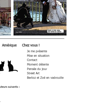
Amérique
Chez vous !
Je me présente
Mise en situation
Contact
Moment détente
P
ensée du jour
S
treet Art
Berlioz et Zoé en vadrouille
uteurs suivants :