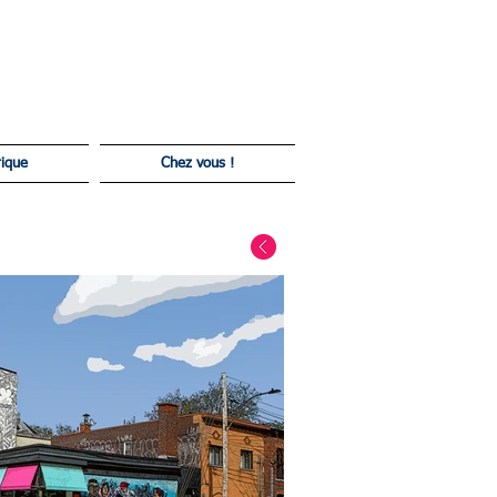
ie de Cartoon - Photo Cartoon - Paris France Europe Amérique
ique
Chez vous !